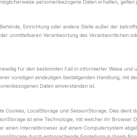
möglicherweise personenbezogene Daten erhalten, gelten j
son, Behörde, Einrichtung oder andere Stelle außer der betr
der unmittelbaren Verantwortung des Verantwortlichen oder
freiwillig für den bestimmten Fall in informierter Weise un
ner sonstigen eindeutigen bestätigenden Handlung, mit der
rsonenbezogenen Daten einverstanden ist.
te Cookies, LocalStorage und SessionStorage. Dies dient d
ionStorage ist eine Technologie, mit welcher ihr Browser
ber einen Internetbrowser auf einem Computersystem abgel
ionStorage durch entsprechende Einstellung in Ihrem Bro